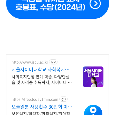
http://www.iscu.ac.kr
광고
서울사이버대학교 사회복지전
공 2026 가을학기 신편입생
사회복지현장 연계 학습, 다양한실
습 및 자격증 취득까지, 사이버대 신
입생 수 1위 장학금 지급 1위, 학사
석사 박사 온라인복수학위까지
https://free.today1min.com
광고
오늘일분 사용횟수 30만회 이
상!!
보육일지/알림장/관찰일지/원아적