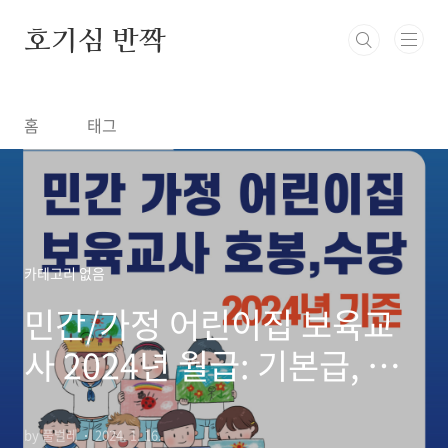
본문 바로가기
호기심 반짝
홈
태그
카테고리 없음
민간/가정 어린이집 보육교
사 2024년 월급: 기본급, 수
당 종류, 금액
by 풀벌레
2024. 1. 16.